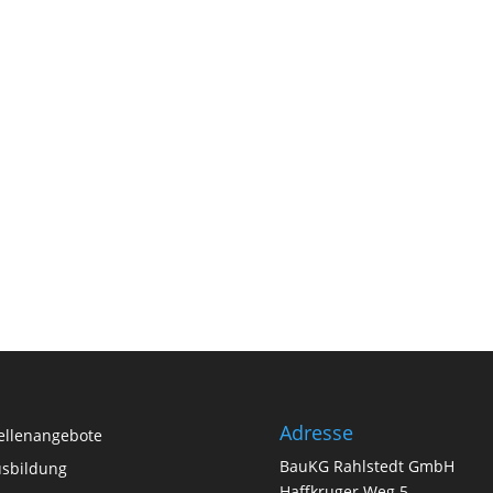
Adresse
ellenangebote
BauKG Rahlstedt GmbH
sbildung
Haffkruger Weg 5